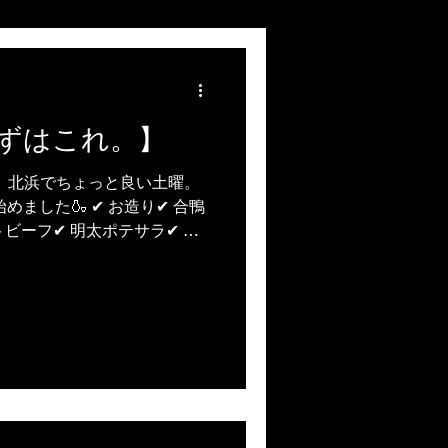
ずはこれ。】
 北浜でちょっと良い土曜。
めました🍶 ✔ お造り✔ 合鴨
ビーフ✔ 明太ポテサラ✔ い
 冷やしトマトスライス 2名様
「何頼む？」で迷ったらまず
なり良いです🍶 土曜限定
』1980円（税込） 仕事帰
にもぜひ。 #北浜居酒屋 #北
大阪居酒屋 #北浜ディナー