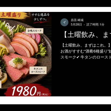
昌吾 崎城
5月28日
読了時間: 1分
【土曜飲み、ま
【土曜飲み、まずはこれ。】
お酒がすすむ“酒肴6種盛り”始
スモーク✔ 牛タンのロースト
ぶりがっこクリームチーズ✔
でのシェアにもぴったり◎
はこれ。 日本酒との相性もか
『ケンコンイッテキ 土曜盛り
り・友達飲み・カップル利用
浜グルメ #淀屋橋居酒屋 #