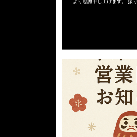
より感謝申し上げます。 振
「また来るね」というお言葉
ず、「また来たい」と思って
進してまいります。 さて、
①ランチタイム １０周年記
００円（税込） １０周年と
７日までの２月月間企画とし