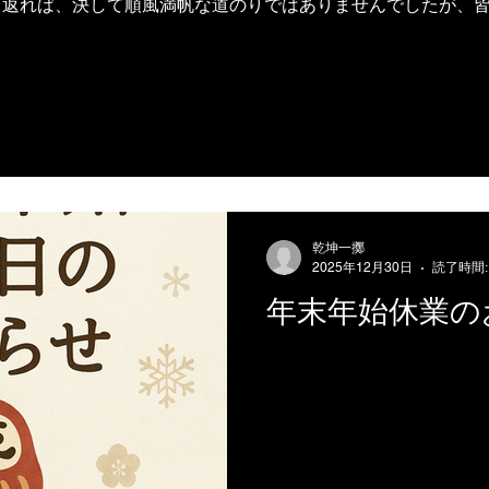
り返れば、決して順風満帆な道のりではありませんでしたが、
や笑顔に何度も励まされ、今日まで歩んでくることができまし
いただける居酒屋であり続けられるよう、料理・お酒・おもて
１０周年記念ということで３つの企画をご用意しました。 これ
念メニュー 「チーズがけ唐揚げ定食」１０００円（税込） 
いうことで２つの期間限定１０００円メニューをご用意しました
て提供いたします。 ②セルフ飲み放題 日本酒グレードアップ
乾坤一擲
2025年12月30日
読了時間:
年末年始休業の