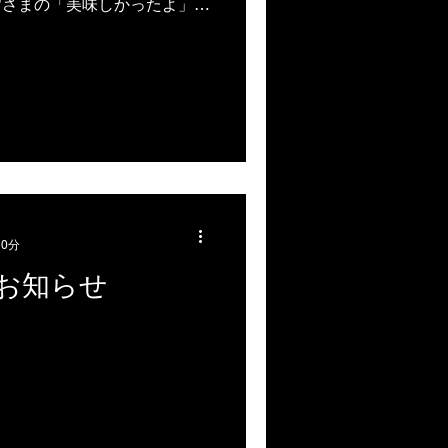
皆さまの「美味しかったよ」
た。 これからも初心を忘れ
なしのすべてに心を込めて精
を機に是非ご来店ください。
「アボカドがぱお飯」 １０
。 こちらは２月２日から２
.
 0分
お知らせ