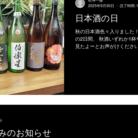
乾坤一擲
2025年9月30日
読了時間: 
日本酒の日
秋の日本酒色々入りました！
の2日間、 秋酒いずれか1
見たよーとお声がけください
ります。
分
休みのお知らせ