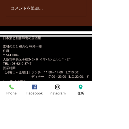
りました。 コース内容は下記
コメントを追加…
からご確認ください。
https://www.kenkonitteki.onlin
e/%E3%82%B3%E3%83%B
C%E3%82%B9
日本酒と創作和食の居酒屋
素材の力と和の心 乾坤一擲
住所
〒541-0042
大阪市中央区今橋2-２-９ イマバシビル１F・2F
​TEL：06-6210-3747
営業時間
【月曜日～金曜日】ランチ 11:30～14:00（LO13:30）
ディナー 17:00～23:00（L.O.22:00、ド
リンクL.O.22:30）
【土曜日】 （休みの場合あり） ディナー18:00～
23:00（L.O.22:00、ドリンクL.O.22:30）
Phone
Facebook
Instagram
住所
定休日
日曜日・祝日
予約する