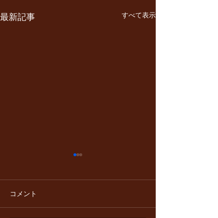
すべて表示
最新記事
定番コース、当日注文で
５月1日 セル
きるようになりました
５００円オフ
当店の定番コース３コース、
５月1日セルフ飲
コメント
前日までの要予約でしたが 当
０円オフにさせて
日のご注文も出来るようにな
す。 是非ご利用