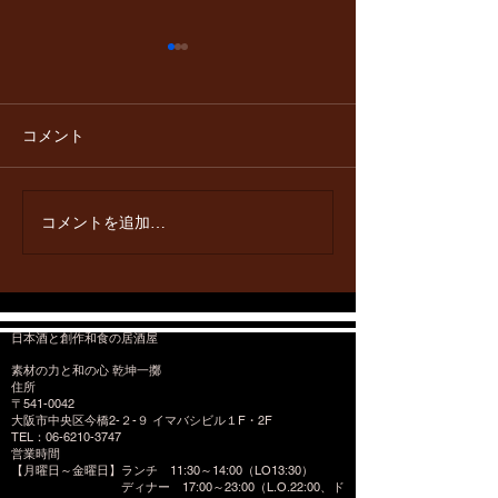
定番コース、当日注文で
５月1日 セル
きるようになりました
５００円オフ
当店の定番コース３コース、
５月1日セルフ飲
コメント
前日までの要予約でしたが 当
０円オフにさせて
日のご注文も出来るようにな
す。 是非ご利用
りました。 コース内容は下記
コメントを追加…
からご確認ください。
https://www.kenkonitteki.onlin
e/%E3%82%B3%E3%83%B
C%E3%82%B9
日本酒と創作和食の居酒屋
素材の力と和の心 乾坤一擲
住所
〒541-0042
大阪市中央区今橋2-２-９ イマバシビル１F・2F
​TEL：06-6210-3747
営業時間
【月曜日～金曜日】ランチ 11:30～14:00（LO13:30）
ディナー 17:00～23:00（L.O.22:00、ド